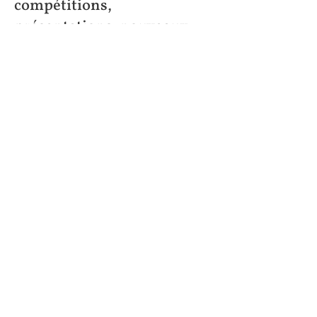
compétitions,
présentations, nouveaux
projets…
Colère et tristesse
: conflits
familiaux, injustices, deuils,
frustrations…
Et bien plus encore : toute
empreinte émotionnelle
peut être libérée, qu’elle soit
récente ou ancrée depuis
des années.
Caractéristiques pratiques:
Durée
: de
1 à 4 séances
pour