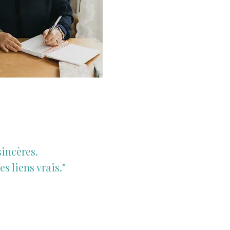
sincères.
s liens vrais."