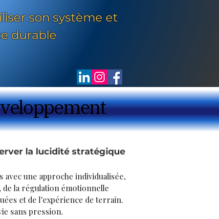
iliser son système et
e durable
développement
développement
erver la lucidité stratégique
s avec une approche individualisée,
, de la régulation émotionnelle
uées et de l’expérience de terrain.
vie sans pression.