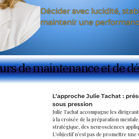
Décider avec lucidité, stab
maintenir une performanc
ours de maintenance et de 
ours de maintenance et de 
Qui suis-je ?
L’approche Julie Tachat : prés
sous pression
Julie Tachat accompagne les dirigeant
à la croisée de la préparation mentale
stratégique, des neurosciences appliq
L’objectif n’est pas de promettre une 