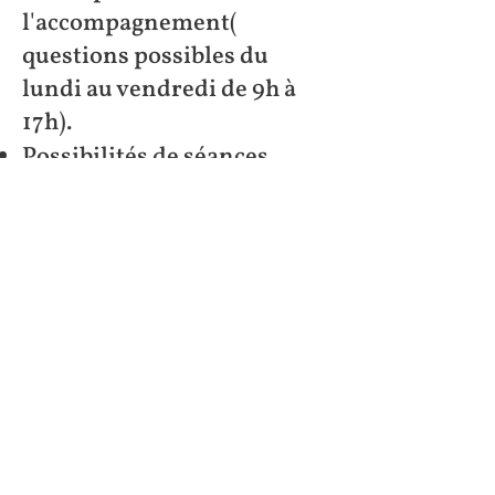
l'accompagnement(
questions possibles du
lundi au vendredi de 9h à
17h).
Possibilités de séances
supplémentaires si les
objectifs ne sont pas
totalement atteints.
Durée et caractéristiques
d’une séance
:
Prévoir entre 45 minutes et
1h30 pour chaque séance en
fonction de la thématique
abordée.