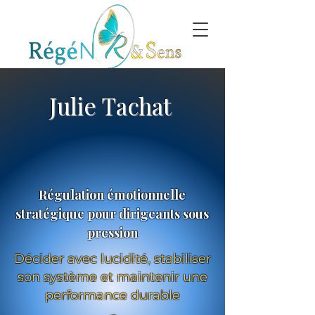
Julie Tachat
Régulation émotionnelle
stratégique pour dirigeants sous
pression
Décider avec lucidité, stabiliser
son système et maintenir une
performance durable